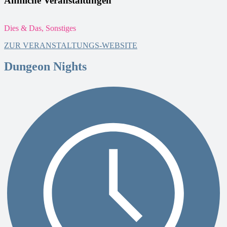
Ähnliche Veranstaltungen
Dies & Das, Sonstiges
A
ZUR VERANSTALTUNGS-WEBSITE
Dungeon Nights