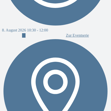
8. August 2026 10:30
-
12:00
Zur Eventserie
8