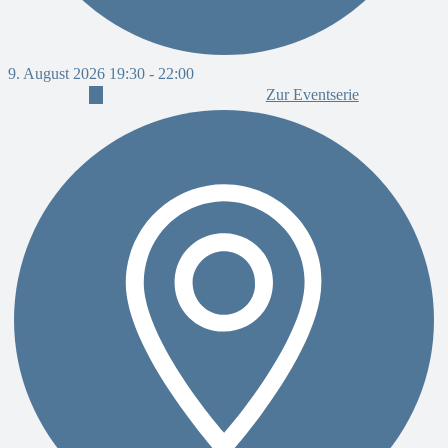
9. August 2026 19:30
-
22:00
Zur Eventserie
9