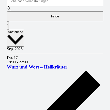
Schlüsselwort
und
eingeben.
Suche
Ansichten,
nach
Finde
Navigation
Veranstaltungen
Veranstaltung
Schlüsselwort.
Summary
Ansichten-
Select
Anstehend
Navigation
date.
Sep. 2026
Do.
17
18:00
-
22:00
Wurz und Wort – Heilkräuter