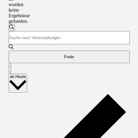
wurden
keine
Ergebnisse
gefunden.
Veranstaltungen
Suche
Bitte
Suche
Schlüsselwort
und
eingeben.
Suche
Ansichten,
nach
Finde
Navigation
Veranstaltungen
Veranstaltung
Schlüsselwort.
Summary
Ansichten-
Select
ab Heute
Navigation
date.