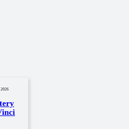
 2026
tery
inci