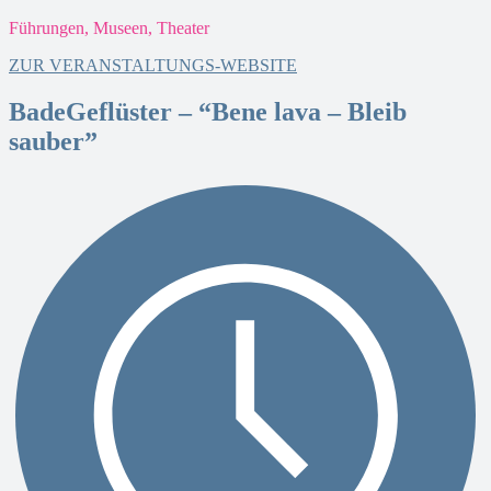
Führungen, Museen, Theater
T
ZUR VERANSTALTUNGS-WEBSITE
BadeGeflüster – “Bene lava – Bleib
sauber”