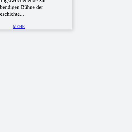
fingstwochenende zur
ebendigen Bühne der
eschichte...
MEHR