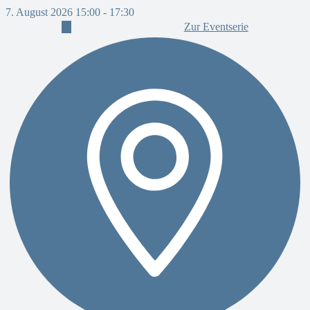
7. August 2026 15:00
-
17:30
7
Zur Eventserie