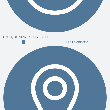
9
9. August 2026 14:00
-
18:00
Zur Eventserie