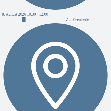
8. August 2026 10:30
-
12:00
8
Zur Eventserie