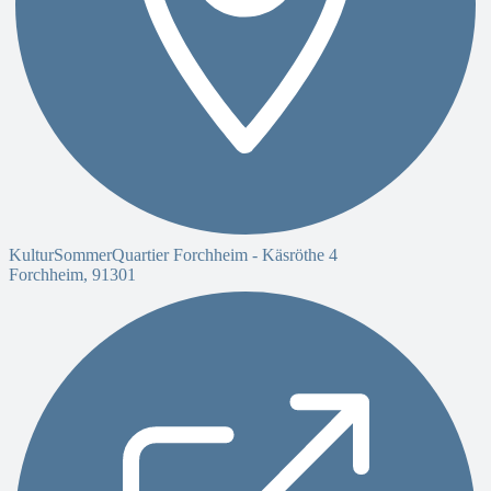
KulturSommerQuartier Forchheim -
Käsröthe 4
Forchheim
,
91301