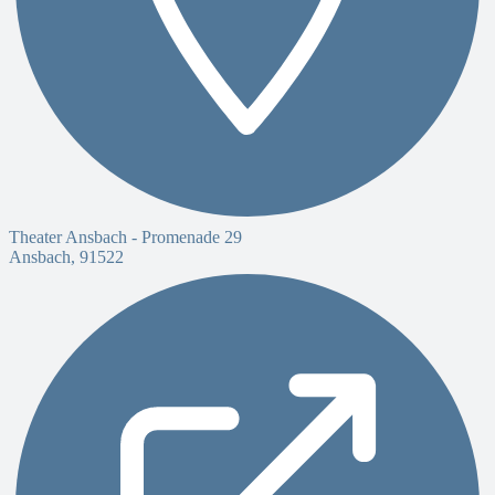
Theater Ansbach -
Promenade 29
Ansbach
,
91522