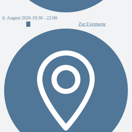
6. August 2026 19:30
-
22:00
Zur Eventserie
6