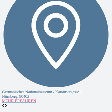
K
E
Germanisches Nationalmuseum -
Kartäusergasse 1
Nürnberg
,
90402
MEHR ERFAHREN