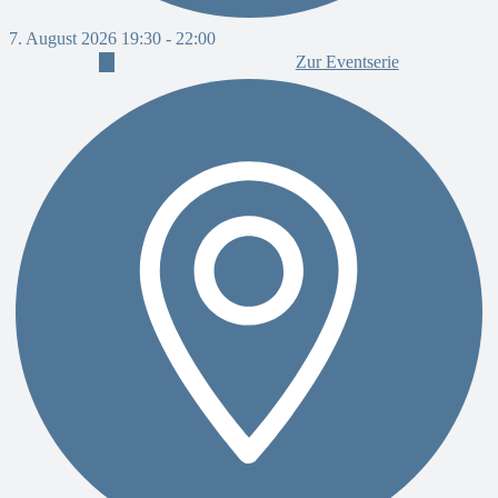
7. August 2026 19:30
-
22:00
Zur Eventserie
7