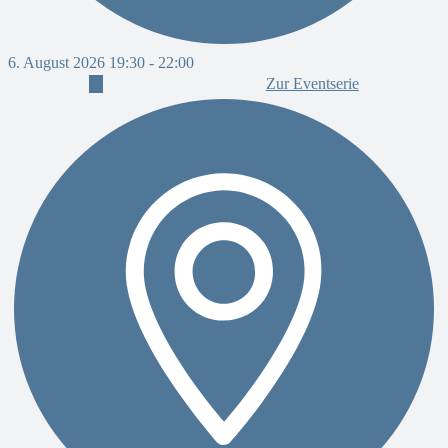
6. August 2026 19:30
-
22:00
Zur Eventserie
6