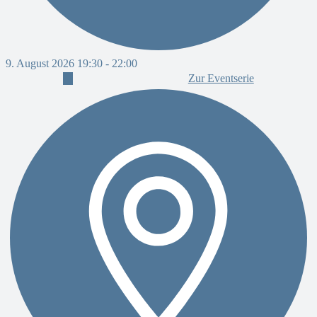
9. August 2026 19:30
-
22:00
Zur Eventserie
9