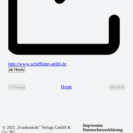
http://www.schifffahrt-steibl.de
ab Heute
Datum
wählen.
Heute
Vorherige
Nächste
Veranstaltungen
Veransta
Impressum
© 2025 „Frankenkids“ Verlags GmbH &
Datenschutzerklärung
Co. KG