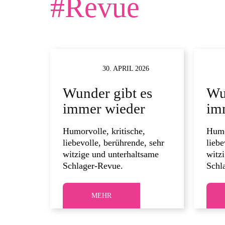
#
Revue
THEATER
30. APRIL 2026
THEA
Wunder gibt es
Wu
immer wieder
im
Humorvolle, kritische,
Humo
liebevolle, berührende, sehr
liebe
witzige und unterhaltsame
witz
Schlager-Revue.
Schl
MEHR