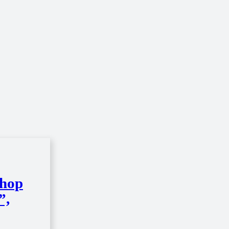
hop
”,