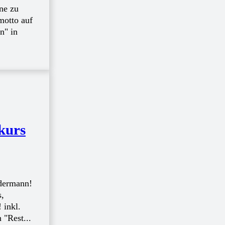
ne zu
 motto auf
n" in
kurs
edermann!
s,
 "Rest...