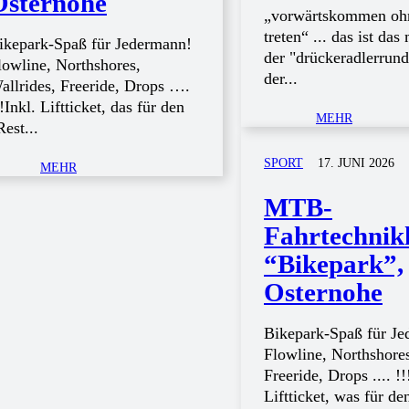
Osternohe
„vorwärtskommen oh
treten“ ... das ist das
ikepark-Spaß für Jedermann!
der "drückeradlerrund
lowline, Northshores,
der...
allrides, Freeride, Drops ….
!!Inkl. Liftticket, das für den
MEHR
Rest...
SPORT
17. JUNI 2026
MEHR
MTB-
Fahrtechnik
“Bikepark”,
Osternohe
Bikepark-Spaß für J
Flowline, Northshore
Freeride, Drops .... !!! inkl.
Liftticket, was für den