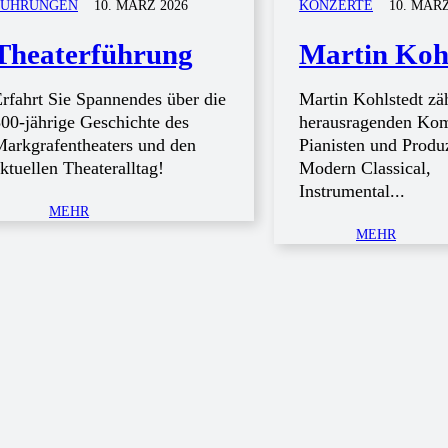
FÜHRUNGEN
10. MÄRZ 2026
KONZERTE
10. MÄRZ
Theater­­führung
Martin Koh
rfahrt Sie Spannendes über die
Martin Kohlstedt zä
00-jährige Geschichte des
herausragenden Kom
arkgrafentheaters und den
Pianisten und Produ
ktuellen Theateralltag!
Modern Classical,
Instrumental...
MEHR
MEHR