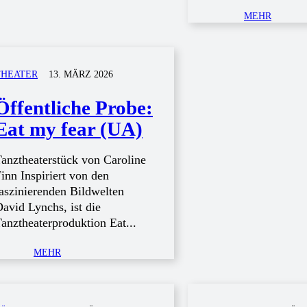
MEHR
THEATER
13. MÄRZ 2026
Öffentliche Probe:
Eat my fear (UA)
anztheaterstück von Caroline
inn Inspiriert von den
aszinierenden Bildwelten
avid Lynchs, ist die
anztheaterproduktion Eat...
MEHR