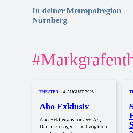
In deiner Metropolregion
Nürnberg
#
Markgrafenth
THEATER
4. AUGUST 2026
T
Abo Exklusiv
Abo Exklusiv ist unsere Art,
S
Danke zu sagen – und zugleich