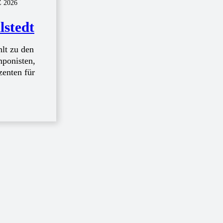
 2026
lstedt
hlt zu den
ponisten,
zenten für