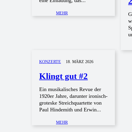
eine Einladung, das...
MEHR
G
w
S
u
KONZERTE
18. MÄRZ 2026
Klingt gut #2
Ein musikalisches Revue der
1920er Jahre, darunter ironisch-
groteske Streichquartette von
Paul Hindemith und Erwin...
MEHR