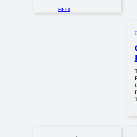
MEHR
T
F
f
D
T