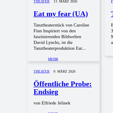
THEATER
13. MÄRZ 2026
Eat my fear (UA)
Tanztheaterstück von Caroline
E
Finn Inspiriert von den
3
faszinierenden Bildwelten
M
David Lynchs, ist die
a
Tanztheaterproduktion Eat...
MEHR
THEATER
9. MÄRZ 2026
Öffentliche Probe:
Endsieg
von Elfriede Jelinek