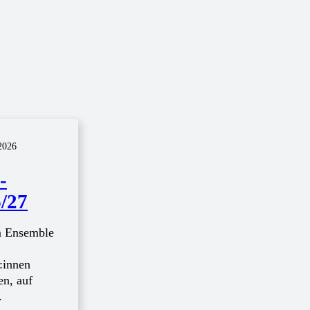
2026
­
6/27
 Ensemble
:innen
en, auf
.